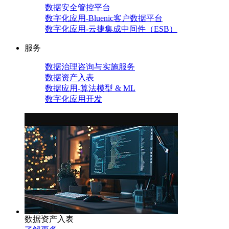
数据安全管控平台
数字化应用-Bluenic客户数据平台
数字化应用-云捷集成中间件（ESB）
服务
数据治理咨询与实施服务
数据资产入表
数据应用-算法模型 & ML
数字化应用开发
数据资产入表