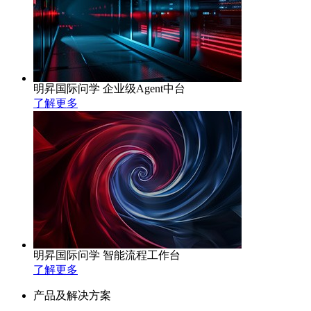
明昇国际问学 企业级Agent中台
了解更多
明昇国际问学 智能流程工作台
了解更多
产品及解决方案