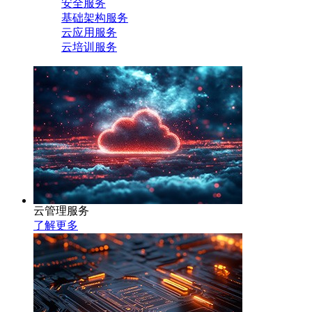
安全服务
基础架构服务
云应用服务
云培训服务
云管理服务
了解更多