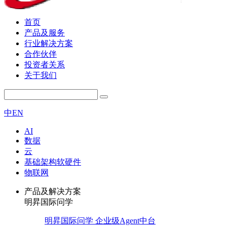
首页
产品及服务
行业解决方案
合作伙伴
投资者关系
关于我们
中
EN
AI
数据
云
基础架构软硬件
物联网
产品及解决方案
明昇国际问学
明昇国际问学 企业级Agent中台